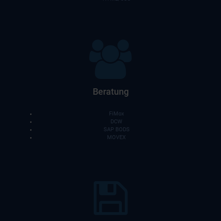
Beratung
FiMox
DCW
SAP BODS
MOVEX