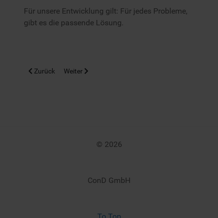
Für unsere Entwicklung gilt: Für jedes Probleme,
gibt es die passende Lösung.
Vorheriger Beitrag: DCW
Nächster Beitrag: Unsere Lösung ist so individuell 
Zurück
Weiter
© 2026
ConD GmbH
To Top