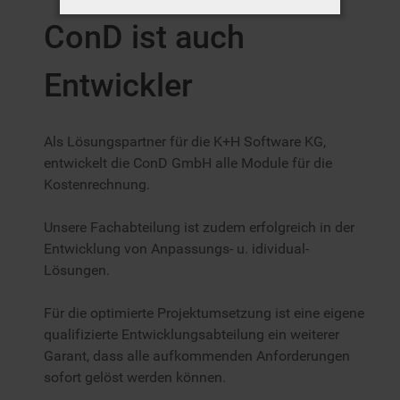
ConD ist auch
Entwickler
Als Lösungspartner für die K+H Software KG,
entwickelt die ConD GmbH alle Module für die
Kostenrechnung.
Unsere Fachabteilung ist zudem erfolgreich in der
Entwicklung von Anpassungs- u. idividual-
Lösungen.
Für die optimierte Projektumsetzung ist eine eigene
qualifizierte Entwicklungsabteilung ein weiterer
Garant, dass alle aufkommenden Anforderungen
sofort gelöst werden können.